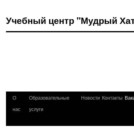
Учебный центр "Мудрый Ха
Перейти
О
Образовательные
Новости
Контакты
Вак
к
нас
услуги
содержимому