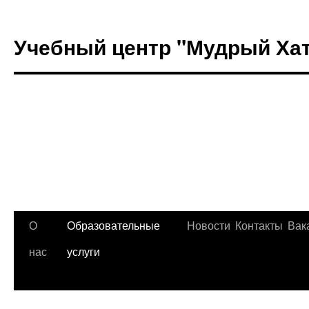
Учебный центр "Мудрый Ха
Перейти
О
Образовательные
Новости
Контакты
Вак
к
нас
услуги
содержимому